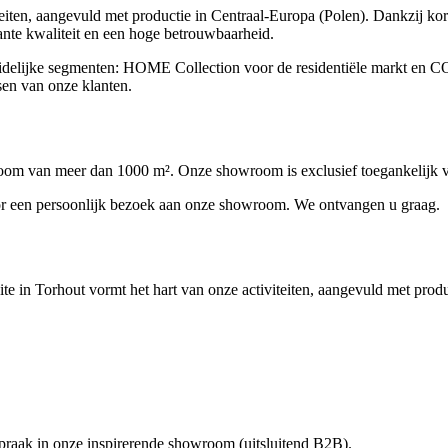
teiten, aangevuld met productie in Centraal‑Europa (Polen). Dankzij ko
ante kwaliteit en een hoge betrouwbaarheid.
uidelijke segmenten: HOME Collection voor de residentiële markt en
sen van onze klanten.
om van meer dan 1000 m². Onze showroom is exclusief toegankelijk vo
oor een persoonlijk bezoek aan onze showroom. We ontvangen u graag.
te in Torhout vormt het hart van onze activiteiten, aangevuld met prod
praak in onze inspirerende showroom (uitsluitend B2B).